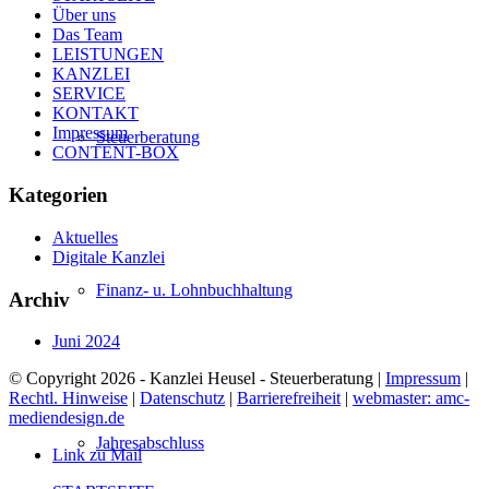
Über uns
Das Team
LEISTUNGEN
KANZLEI
SERVICE
KONTAKT
Impressum
Steuerberatung
CONTENT-BOX
Kategorien
Aktuelles
Digitale Kanzlei
Finanz- u. Lohnbuchhaltung
Archiv
Juni 2024
© Copyright 2026 - Kanzlei Heusel - Steuerberatung |
Impressum
|
Rechtl. Hinweise
|
Datenschutz
|
Barrierefreiheit
|
webmaster: amc-
mediendesign.de
Jahresabschluss
Link zu Mail