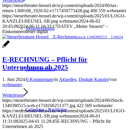
Weiterlesen
https://steuerberater-heusel.de/wp-content/uploads/2024/06/tax-
return-1368168_1920-02-e1717450773428.jpg
400
559
webmaster
https://steuerberater-heusel.de/wp-content/uploads/2025/01/LOGO-
KANZLEI-HEUSEL-SB.png
webmaster
2024-06-02
20:45:08
2024-06-11 16:33:17
DATEV „Meine Steuern“ –
Steuererklärung
Einkommensteuer digital
istock 1349390515 _ 110624
E-RECHNUNG – Pflicht für
Unternehmen ab 2025
Betriebsprüfung
1. Juni 2024
/
0 Kommentare
/
in
Aktuelles
,
Digitale Kanzlei
/
von
webmaster
Weiterlesen
https://steuerberater-heusel.de/wp-content/uploads/2024/06/iStock-
1349390515-web-e1718106251377.jpg
422
569
webmaster
Gründung / Nachfolge
https://steuerberater-heusel.de/wp-content/uploads/2025/01/LOGO-
KANZLEI-HEUSEL-SB.png
webmaster
2024-06-01
11:31:08
2025-04-01 11:28:45
E-RECHNUNG – Pflicht für
Unternehmen ab 2025