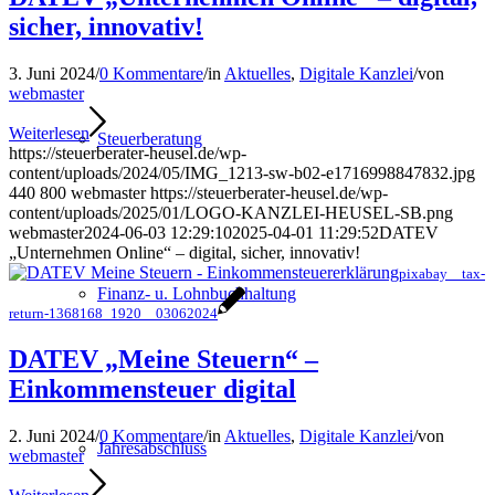
sicher, innovativ!
3. Juni 2024
/
0 Kommentare
/
in
Aktuelles
,
Digitale Kanzlei
/
von
webmaster
Weiterlesen
Steuerberatung
https://steuerberater-heusel.de/wp-
content/uploads/2024/05/IMG_1213-sw-b02-e1716998847832.jpg
440
800
webmaster
https://steuerberater-heusel.de/wp-
content/uploads/2025/01/LOGO-KANZLEI-HEUSEL-SB.png
webmaster
2024-06-03 12:29:10
2025-04-01 11:29:52
DATEV
„Unternehmen Online“ – digital, sicher, innovativ!
pixabay _ tax-
Finanz- u. Lohnbuchhaltung
return-1368168_1920 _ 03062024
DATEV „Meine Steuern“ –
Einkommensteuer digital
2. Juni 2024
/
0 Kommentare
/
in
Aktuelles
,
Digitale Kanzlei
/
von
Jahresabschluss
webmaster