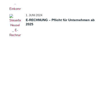
1. JUNI 2024
E-RECHNUNG – Pflicht für Unternehmen ab
2025
LEISTUNGEN
Steuerberatung
Finanz- u. Lohnbuchhaltung
Jahresabschluss
Steuererklärung